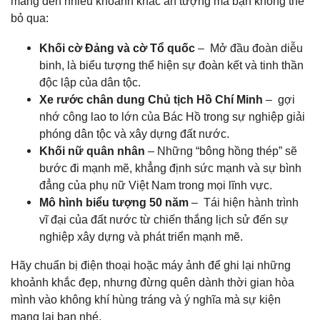
mang đến nhiều khoảnh khắc ấn tượng mà bạn không thể
bỏ qua:
Khối cờ Đảng và cờ Tổ quốc
– Mở đầu đoàn diễu
binh, là biểu tượng thể hiện sự đoàn kết và tinh thần
độc lập của dân tộc.
Xe rước chân dung Chủ tịch Hồ Chí Minh
– gợi
nhớ công lao to lớn của Bác Hồ trong sự nghiệp giải
phóng dân tộc và xây dựng đất nước.
Khối nữ quân nhân
– Những “bông hồng thép” sẽ
bước đi mạnh mẽ, khẳng định sức mạnh và sự bình
đẳng của phụ nữ Việt Nam trong mọi lĩnh vực.
Mô hình biểu tượng 50 năm
– Tái hiện hành trình
vĩ đại của đất nước từ chiến thắng lịch sử đến sự
nghiệp xây dựng và phát triển mạnh mẽ.
Hãy chuẩn bị điện thoại hoặc máy ảnh để ghi lại những
khoảnh khắc đẹp, nhưng đừng quên dành thời gian hòa
mình vào không khí hùng tráng và ý nghĩa mà sự kiện
mang lại bạn nhé.