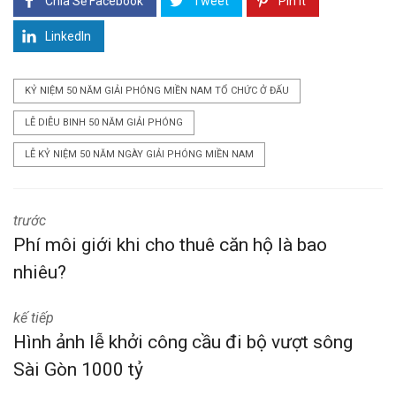
Chia Sẻ Facebook
Tweet
Pin it
LinkedIn
KỶ NIỆM 50 NĂM GIẢI PHÓNG MIỀN NAM TỔ CHỨC Ở ĐẤU
LỄ DIỄU BINH 50 NĂM GIẢI PHÓNG
LỄ KỶ NIỆM 50 NĂM NGÀY GIẢI PHÓNG MIỀN NAM
trước
Phí môi giới khi cho thuê căn hộ là bao
nhiêu?
kế tiếp
Hình ảnh lễ khởi công cầu đi bộ vượt sông
Sài Gòn 1000 tỷ