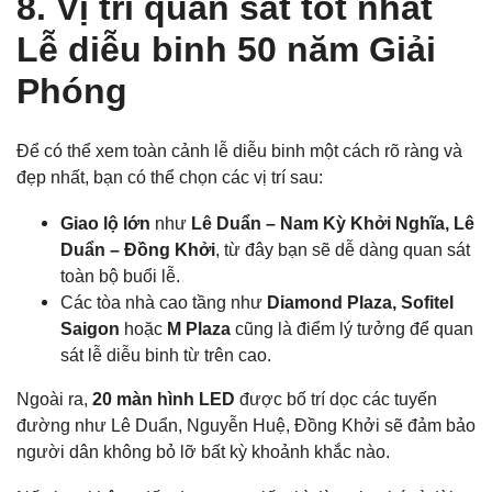
8.
Vị trí quan sát tốt nhất
Lễ diễu binh 50 năm Giải
Phóng
Để có thể xem toàn cảnh lễ diễu binh một cách rõ ràng và
đẹp nhất, bạn có thể chọn các vị trí sau:
Giao lộ lớn
như
Lê Duẩn – Nam Kỳ Khởi Nghĩa, Lê
Duẩn – Đồng Khởi
, từ đây bạn sẽ dễ dàng quan sát
toàn bộ buổi lễ.
Các tòa nhà cao tầng như
Diamond Plaza, Sofitel
Saigon
hoặc
M Plaza
cũng là điểm lý tưởng để quan
sát lễ diễu binh từ trên cao.
Ngoài ra,
20 màn hình LED
được bố trí dọc các tuyến
đường như Lê Duẩn, Nguyễn Huệ, Đồng Khởi sẽ đảm bảo
người dân không bỏ lỡ bất kỳ khoảnh khắc nào.