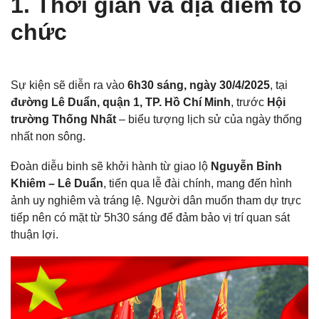
1. Thời gian và địa điểm tổ
chức
Sự kiện sẽ diễn ra vào
6h30 sáng, ngày 30/4/2025
, tại
đường Lê Duẩn, quận 1, TP. Hồ Chí Minh
, trước
Hội
trường Thống Nhất
– biểu tượng lịch sử của ngày thống
nhất non sông.
Đoàn diễu binh sẽ khởi hành từ giao lộ
Nguyễn Bỉnh
Khiêm – Lê Duẩn
, tiến qua lễ đài chính, mang đến hình
ảnh uy nghiêm và tráng lệ. Người dân muốn tham dự trực
tiếp nên có mặt từ 5h30 sáng để đảm bảo vị trí quan sát
thuận lợi.