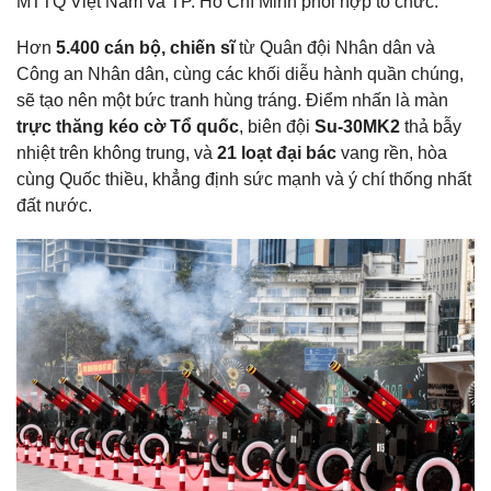
MTTQ Việt Nam và TP. Hồ Chí Minh phối hợp tổ chức.
Hơn
5.400 cán bộ, chiến sĩ
từ Quân đội Nhân dân và
Công an Nhân dân, cùng các khối diễu hành quần chúng,
sẽ tạo nên một bức tranh hùng tráng. Điểm nhấn là màn
trực thăng kéo cờ Tổ quốc
, biên đội
Su-30MK2
thả bẫy
nhiệt trên không trung, và
21 loạt đại bác
vang rền, hòa
cùng Quốc thiều, khẳng định sức mạnh và ý chí thống nhất
đất nước.