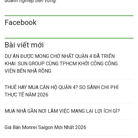
doanh nghiệp bền vững.
Facebook
Bài viết mới
DỰ ÁN ĐƯỢC MONG CHỜ NHẤT QUẬN 4 ĐÃ TRIỂN
KHAI. SUN GROUP CÙNG TPHCM KHỞI CÔNG CÔNG
VIÊN BẾN NHÀ RỒNG
THUÊ HAY MUA CĂN HỘ QUẬN 4? SO SÁNH CHI PHÍ
THỰC TẾ NĂM 2026
MUA NHÀ GẦN NƠI LÀM VIỆC MANG LẠI LỢI ÍCH GÌ?
Giá Bán Monrei Saigon Mới Nhất 2026