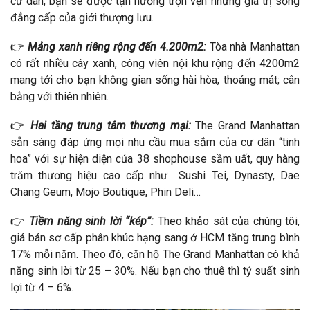
cư dân, bạn sẽ được tận hưởng trọn vẹn những giá trị sống
đẳng cấp của giới thượng lưu.
👉
Mảng xanh riêng rộng đến 4.200m2:
Tòa nhà Manhattan
có rất nhiều cây xanh, công viên nội khu rộng đến 4200m2
mang tới cho bạn không gian sống hài hòa, thoáng mát; cân
bằng với thiên nhiên.
👉
Hai tầng trung tâm thương mại:
The Grand Manhattan
sẵn sàng đáp ứng mọi nhu cầu mua sắm của cư dân “tinh
hoa” với sự hiện diện của 38 shophouse sầm uất, quy hàng
trăm thương hiệu cao cấp như Sushi Tei, Dynasty, Dae
Chang Geum, Mojo Boutique, Phin Deli…
👉
Tiềm năng sinh lời “kép”:
Theo khảo sát của chúng tôi,
giá bán sơ cấp phân khúc hạng sang ở HCM tăng trung bình
17% mỗi năm. Theo đó, căn hộ The Grand Manhattan có khả
năng sinh lời từ 25 – 30%. Nếu bạn cho thuê thì tỷ suất sinh
lợi từ 4 – 6%.