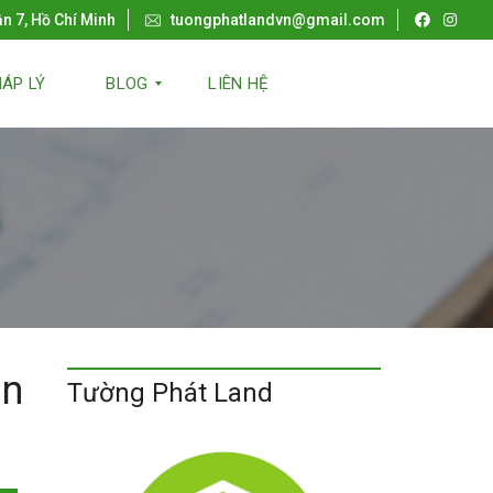
ận 7, Hồ Chí Minh
tuongphatlandvn@gmail.com
ÁP LÝ
BLOG
LIÊN HỆ
T
I
N
B
Ấ
T
Đ
Ộ
N
G
S
ản
Ả
Tường Phát Land
N
N
H
À