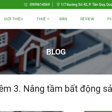
0909614569
1/7 Đường Số 42, P. Tân Quy, Qu
GIỚI THIỆU
THUÊ
BÁN
REVIEW
PH
T
H
BLOG
U
Ê
N
G
Ắ
N
H
Ạ
N
iêm 3. Nâng tầm bất động s