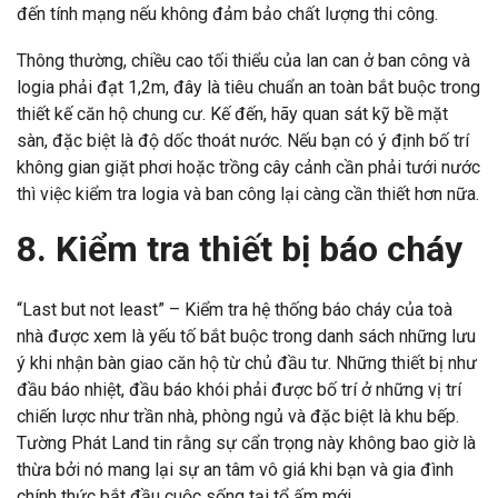
đến tính mạng nếu không đảm bảo chất lượng thi công.
Thông thường, chiều cao tối thiểu của lan can ở ban công và
logia phải đạt 1,2m, đây là tiêu chuẩn an toàn bắt buộc trong
thiết kế căn hộ chung cư. Kế đến, hãy quan sát kỹ bề mặt
sàn, đặc biệt là độ dốc thoát nước. Nếu bạn có ý định bố trí
không gian giặt phơi hoặc trồng cây cảnh cần phải tưới nước
thì việc kiểm tra logia và ban công lại càng cần thiết hơn nữa.
8. Kiểm tra thiết bị báo cháy
“Last but not least” – Kiểm tra hệ thống báo cháy của toà
nhà được xem là yếu tố bắt buộc trong danh sách những lưu
ý khi nhận bàn giao căn hộ từ chủ đầu tư. Những thiết bị như
đầu báo nhiệt, đầu báo khói phải được bố trí ở những vị trí
chiến lược như trần nhà, phòng ngủ và đặc biệt là khu bếp.
Tường Phát Land tin rằng sự cẩn trọng này không bao giờ là
thừa bởi nó mang lại sự an tâm vô giá khi bạn và gia đình
chính thức bắt đầu cuộc sống tại tổ ấm mới.