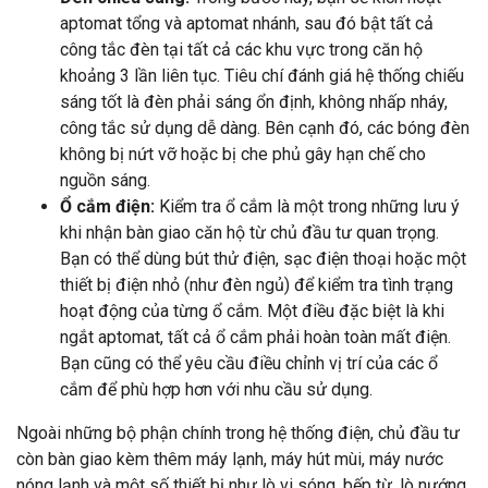
aptomat tổng và aptomat nhánh, sau đó bật tất cả
công tắc đèn tại tất cả các khu vực trong căn hộ
khoảng 3 lần liên tục. Tiêu chí đánh giá hệ thống chiếu
sáng tốt là đèn phải sáng ổn định, không nhấp nháy,
công tắc sử dụng dễ dàng. Bên cạnh đó, các bóng đèn
không bị nứt vỡ hoặc bị che phủ gây hạn chế cho
nguồn sáng.
Ổ cắm điện:
Kiểm tra ổ cắm là một trong những lưu ý
khi nhận bàn giao căn hộ từ chủ đầu tư quan trọng.
Bạn có thể dùng bút thử điện, sạc điện thoại hoặc một
thiết bị điện nhỏ (như đèn ngủ) để kiểm tra tình trạng
hoạt động của từng ổ cắm. Một điều đặc biệt là khi
ngắt aptomat, tất cả ổ cắm phải hoàn toàn mất điện.
Bạn cũng có thể yêu cầu điều chỉnh vị trí của các ổ
cắm để phù hợp hơn với nhu cầu sử dụng.
Ngoài những bộ phận chính trong hệ thống điện, chủ đầu tư
còn bàn giao kèm thêm máy lạnh, máy hút mùi, máy nước
nóng lạnh và một số thiết bị như lò vi sóng, bếp từ, lò nướng,