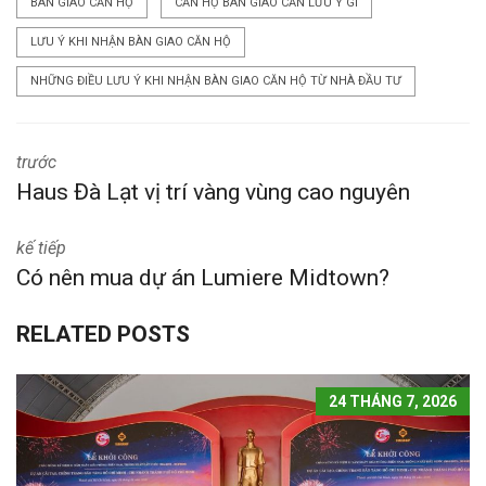
BÀN GIAO CĂN HỘ
CĂN HỘ BÀN GIAO CẦN LƯU Ý GÌ
LƯU Ý KHI NHẬN BÀN GIAO CĂN HỘ
NHỮNG ĐIỀU LƯU Ý KHI NHẬN BÀN GIAO CĂN HỘ TỪ NHÀ ĐẦU TƯ
trước
Haus Đà Lạt vị trí vàng vùng cao nguyên
kế tiếp
Có nên mua dự án Lumiere Midtown?
RELATED POSTS
24 THÁNG 7, 2026