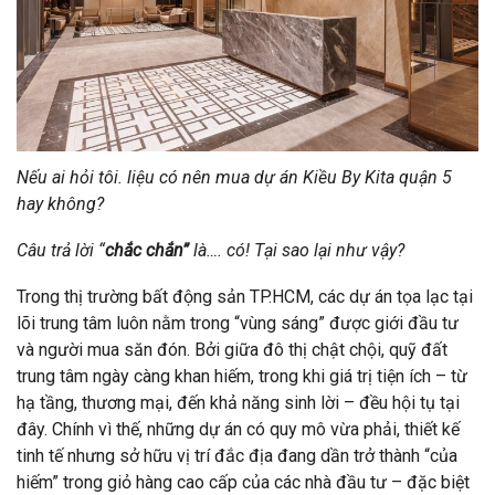
Nếu ai hỏi tôi. liệu có nên mua dự án Kiều By Kita quận 5
hay không?
Câu trả lời “
chắc chắn”
là…. có! Tại sao lại như vậy?
Trong thị trường bất động sản TP.HCM, các dự án tọa lạc tại
lõi trung tâm luôn nằm trong “vùng sáng” được giới đầu tư
và người mua săn đón. Bởi giữa đô thị chật chội, quỹ đất
trung tâm ngày càng khan hiếm, trong khi giá trị tiện ích – từ
hạ tầng, thương mại, đến khả năng sinh lời – đều hội tụ tại
đây. Chính vì thế, những dự án có quy mô vừa phải, thiết kế
tinh tế nhưng sở hữu vị trí đắc địa đang dần trở thành “của
hiếm” trong giỏ hàng cao cấp của các nhà đầu tư – đặc biệt