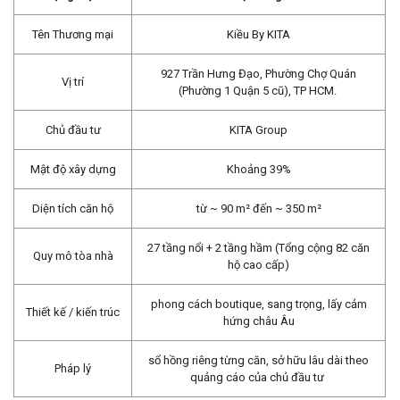
Tên Thương mại
Kiều By KITA
927 Trần Hưng Đạo, Phường Chợ Quán
Vị trí
(Phường 1 Quận 5 cũ), TP HCM.
Chủ đầu tư
KITA Group
Mật độ xây dựng
Khoảng 39%
Diện tích căn hộ
từ ~ 90 m² đến ~ 350 m²
27 tầng nổi + 2 tầng hầm (Tổng cộng 82 căn
Quy mô tòa nhà
hộ cao cấp)
phong cách boutique, sang trọng, lấy cảm
Thiết kế / kiến trúc
hứng châu Âu
sổ hồng riêng từng căn, sở hữu lâu dài theo
Pháp lý
quảng cáo của chủ đầu tư