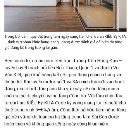
Trong bối cảnh quỹ đất trung tâm ngày càng hạn chế, dự án KIỀU By KITA
– định vị ở phân khúc hạng sang, đang được đánh giá có biên độ tăng
giá đáng kể trong tương lai gần.
Bên cạnh đó, dự án nằm trên trục đường Trần Hưng Đạo –
tuyến huyết mạch nối liền Bến Thành, Quận 1 và đại lộ Võ
Văn Kiệt, giúp khả năng kết nối giao thông nhanh chóng và
thuận lợi. Khi tuyến metro số 1 và 3A chính thức đi vào hoạt
động, giá trị bất động sản khu vực này sẽ còn tăng mạnh
nhờ ưu thế di chuyển và hạ tầng đồng bộ. Với tầm nhìn đầu
tư dài hạn, KIỀU By KITA được kỳ vọng mang lại lợi suất cho
thuê trung bình 5–6%/năm, đồng thời sở hữu tiềm năng tăng
giá bền vững khi toàn bộ hạ tầng trung tâm Sài Gòn được
hoàn thiện và không gian sống ngày càng khan hiếm.