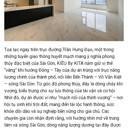
Tọa lạc ngay trên trục đường Trần Hưng Đạo, một trong
những tuyến giao thông huyết mạch mang ý nghĩa phong
thủy đặc biệt của Sài Gòn, KIỀU By KITA nắm giữ vị thế
“vàng” khi hướng Đông – Tây của dự án trùng với trục năng
lượng chính của thành phố, nối liền Bến Thành – Võ Văn Kiệt
– sông Sài Gòn. Từ góc độ phong thủy, đây là dòng chảy khí
vượng, biểu trưng cho sự lưu thông của tài vận và cơ hội.
Nhờ đó, dự án được ví như “mạch nối của thịnh vượng” – nơi
hội tụ sinh khí trời đất, mang đến tài lộc hanh thông, sức
khỏe dồi dào và sự nghiệp bền vững cho gia chủ. Các
chuyên gia còn nhận định rằng, với hướng nhìn mở về trung
tâm và sông Sài Gòn, dòng năng lượng dương tại đây được