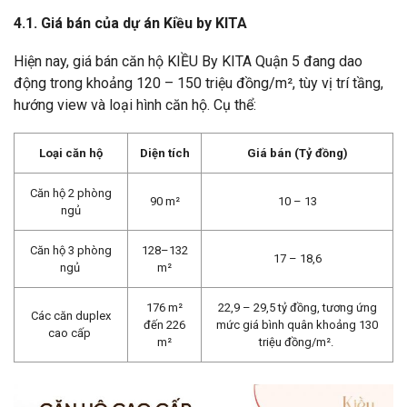
4.1. Giá bán của dự án Kiều by KITA
Hiện nay, giá bán căn hộ KIỀU By KITA Quận 5 đang dao
động trong khoảng 120 – 150 triệu đồng/m², tùy vị trí tầng,
hướng view và loại hình căn hộ. Cụ thể:
Loại căn hộ
Diện tích
Giá bán (Tỷ đồng)
Căn hộ 2 phòng
90 m²
10 – 13
ngủ
Căn hộ 3 phòng
128–132
17 – 18,6
ngủ
m²
176 m²
22,9 – 29,5 tỷ đồng, tương ứng
Các căn duplex
đến 226
mức giá bình quân khoảng 130
cao cấp
m²
triệu đồng/m².