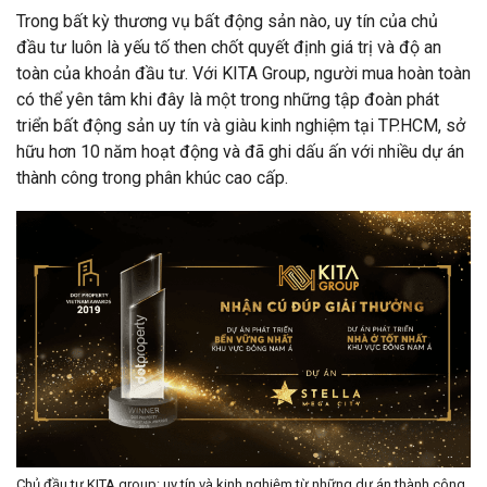
Trong bất kỳ thương vụ bất động sản nào, uy tín của chủ
đầu tư luôn là yếu tố then chốt quyết định giá trị và độ an
toàn của khoản đầu tư. Với KITA Group, người mua hoàn toàn
có thể yên tâm khi đây là một trong những tập đoàn phát
triển bất động sản uy tín và giàu kinh nghiệm tại TP.HCM, sở
hữu hơn 10 năm hoạt động và đã ghi dấu ấn với nhiều dự án
thành công trong phân khúc cao cấp.
Chủ đầu tư KITA group: uy tín và kinh nghiệm từ những dự án thành công