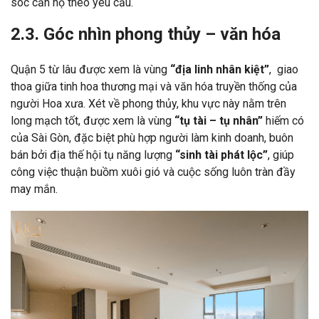
sóc căn hộ theo yêu cầu.
2.3. Góc nhìn phong thủy – văn hóa
Quận 5 từ lâu được xem là vùng
“địa linh nhân kiệt”
, giao
thoa giữa tinh hoa thương mại và văn hóa truyền thống của
người Hoa xưa. Xét về phong thủy, khu vực này nằm trên
long mạch tốt, được xem là vùng
“tụ tài – tụ nhân”
hiếm có
của Sài Gòn, đặc biệt phù hợp người làm kinh doanh, buôn
bán bởi địa thế hội tụ năng lượng
“sinh tài phát lộc”
, giúp
công việc thuận buồm xuôi gió và cuộc sống luôn tràn đầy
may mắn.