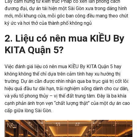
Lấy cảm hứng từ kiến trúc Pháp cổ xen lẫn phong cách
đương đại, dự án tái hiện một Sài Gòn xưa trong dáng hình
mới, mỗi khung cửa, mỗi góc ban công đều mang theo chút
ký ức và hơi thở của thành phố không ngủ
2. Liệu có nên mua KIỀU By
KITA Quận 5?
Việc đánh giá liệu có nên mua KIỀU By KITA Quận 5 hay
không không thể chỉ dựa trên cảm tính hay xu hướng thị
trường. Dự án cần được nhìn nhận qua ba trục giá trị cốt lõi:
hiệu quả đầu tư dài hạn, trải nghiệm sống dành cho cư dân,
và yếu tố phong thủy – vị thế đất trung tâm. Đây là ba khía
cạnh phản ánh trọn vẹn “chất lượng thật” của một dự án cao
cấp giữa lòng Sài Gòn.