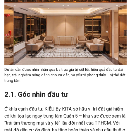
Dự án cần được nhìn nhận qua ba trục giá trị cốt lõi: hiệu quả đầu tư dài
hạn, trải nghiệm sống dành cho cư dân, và yếu tố phong thủy – vị thế đất
trung tâm.
2.1. Góc nhìn đầu tư
Ở khía cạnh đầu tư, KIỀU By KITA sở hữu vị trí đắt giá hiếm
có khi tọa lạc ngay trung tâm Quận 5 – khu vực được xem là
“trái tim thương mại và y tế” lâu đời nhất của TP.HCM. Với
mật độ dân cư ổn định, hạ tầng hoàn thiện và nhu cầu thuê ở