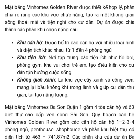
Mặt bằng Vinhomes Golden River được thiết kế hợp lý, phân
chia rõ ràng các khu vực chức năng, tạo ra một không gian
sống thoải mái và tiện nghi cho cư dân. Dự án được chia
thành các phân khu chức năng sau:
Khu căn hộ:
Được bố trí các căn hộ với nhiều loại hình
và diện tích khác nhau, từ 1 đến 4 phòng ngủ.
Khu tiện ích:
Nơi tập trung các tiện ích như hồ bơi,
phòng gym, khu vui chơi trẻ em, tạo điều kiện cho cư
dân tận hưởng cuộc sống.
Không gian xanh:
Là khu vực cây xanh và công viên,
mang lại bầu không khí trong lành và giúp cư dân thư
giãn, tái tạo năng lượng.
Mặt bằng Vinhomes Ba Son Quận 1 gồm 4 tòa căn hộ và 63
biệt thự cao cấp ven sông Sài Gòn. Quy hoạch căn hộ
Vinhomes Golden River gồm các căn hộ căn hộ 1–2-3-4
phòng ngủ, penthouse, shophouse và phân khu biệt thự có
diện tích từ 463 – 741,87m2. Các phân khu của dự án Ba