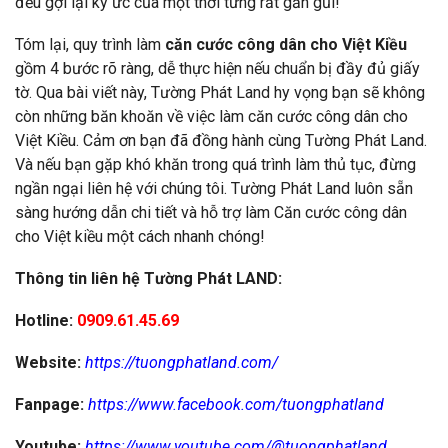
đều gợi lại ký ức của một thời từng rất gần gũi!
Tóm lại, quy trình làm
căn cước công dân cho Việt Kiều
gồm 4 bước rõ ràng, dễ thực hiện nếu chuẩn bị đầy đủ giấy
tờ. Qua bài viết này, Tường Phát Land hy vọng bạn sẽ không
còn những băn khoăn về việc làm căn cước công dân cho
Việt Kiều. Cảm ơn bạn đã đồng hành cùng Tường Phát Land.
Và nếu bạn gặp khó khăn trong quá trình làm thủ tục, đừng
ngần ngại liên hệ với chúng tôi. Tường Phát Land luôn sẵn
sàng hướng dẫn chi tiết và hỗ trợ làm Căn cước công dân
cho Việt kiều một cách nhanh chóng!
Thông tin liên hệ Tường Phát LAND:
Hotline:
0909.61.45.69
Website:
https://tuongphatland.com/
Fanpage:
https://www.facebook.com/tuongphatland
Youtube:
https://www.youtube.com/@tuongphatland