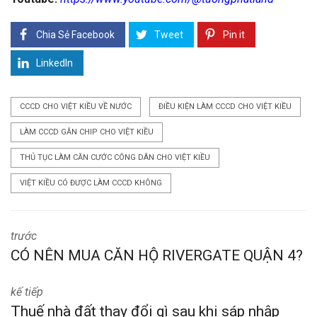
Chia Sẻ Facebook
Tweet
Pin it
LinkedIn
CCCD CHO VIỆT KIỀU VỀ NƯỚC
ĐIỀU KIỆN LÀM CCCD CHO VIỆT KIỀU
LÀM CCCD GẮN CHIP CHO VIỆT KIỀU
THỦ TỤC LÀM CĂN CƯỚC CÔNG DÂN CHO VIỆT KIỀU
VIỆT KIỀU CÓ ĐƯỢC LÀM CCCD KHÔNG
trước
CÓ NÊN MUA CĂN HỘ RIVERGATE QUẬN 4?
kế tiếp
Thuế nhà đất thay đổi gì sau khi sáp nhập