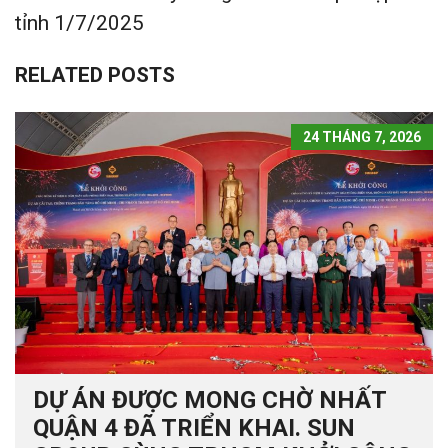
tỉnh 1/7/2025
RELATED POSTS
24 THÁNG 7, 2026
DỰ ÁN ĐƯỢC MONG CHỜ NHẤT
QUẬN 4 ĐÃ TRIỂN KHAI. SUN