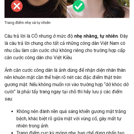
Trang điểm nhẹ và tự nhiên
Câu trả lời là CÓ nhưng ở mức độ
nhẹ nhàng, tự nhiên
. Đây
là câu trả lời chung cho tất cả những công dân Việt Nam có
nhu cầu làm căn cước chứ không riêng cho trường hợp cấp
căn cước công dân cho Việt Kiều.
Ảnh căn cước công dân là ảnh dùng để nhận diện nhân thân
nên khuôn mặt cần thể hiện rõ nét các đặc điểm thật trên
gương mặt. Nếu không muốn rơi vào trường hợp “dở khóc dở
cười” là phải tẩy trang ngay tại chỗ thì hãy lưu ý các điểm
sau:
Không nên đánh nền quá sáng khiến gương mặt trắng
bệch, khác biệt rõ giữa mặt với vùng cổ, gây mất tự
nhiên trong ảnh.
Trang điểm cực kỳ mỏng nhẹ, hạn chế dùng phấn tạo