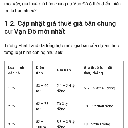
mơ. Vậy, giá thuê giá bán chung cư Vạn Đô ở thời điểm hiện
tại là bao nhiêu?
1.2. Cập nhật giá thuê giá bán chung
cư Vạn Đô mới nhất
Tường Phát Land đã tổng hợp mức giá bán của dự án theo
từng loại hình căn hộ như sau:
Loại hình
Diện
Giá thuê full nội
Giá bán
căn hộ
tích
thất/ tháng
53 – 60
2,1 – 2,4 tỷ
1 PN
6,5 – 6,8 triệu đồng
m²
đồng
62 – 78
Từ 3 tỷ
2 PN
10 – 12 triệu đồng
m²
đồng
82 –
3,3 – 3,9 tỷ
3 PN
Từ 15 triệu đồng
100 m²
đồng