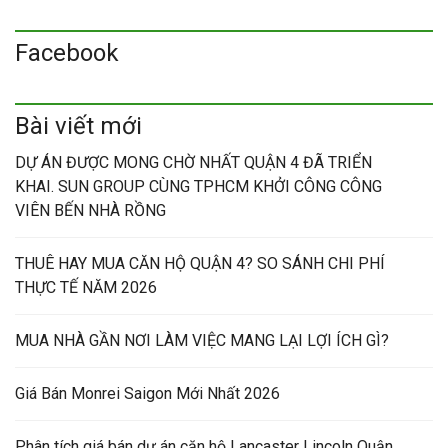
Facebook
Bài viết mới
DỰ ÁN ĐƯỢC MONG CHỜ NHẤT QUẬN 4 ĐÃ TRIỂN
KHAI. SUN GROUP CÙNG TPHCM KHỞI CÔNG CÔNG
VIÊN BẾN NHÀ RỒNG
THUÊ HAY MUA CĂN HỘ QUẬN 4? SO SÁNH CHI PHÍ
THỰC TẾ NĂM 2026
MUA NHÀ GẦN NƠI LÀM VIỆC MANG LẠI LỢI ÍCH GÌ?
Giá Bán Monrei Saigon Mới Nhất 2026
Phân tích giá bán dự án căn hộ Lancaster Lincoln Quận