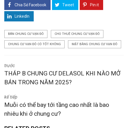
Chia Sẻ Facebook
Tweet
Pin it
LinkedIn
BÁN CHUNG CƯ VẠN ĐÔ
CHO THUÊ CHUNG CƯ VẠN ĐÔ
CHUNG CƯ VẠN ĐÔ CÓ TỐT KHÔNG
MẶT BẰNG CHUNG CƯ VẠN ĐÔ
trước
THÁP B CHUNG CƯ DELASOL KHI NÀO MỞ
BÁN TRONG NĂM 2025?
kế tiếp
Muỗi có thể bay tới tầng cao nhất là bao
nhiêu khi ở chung cư?