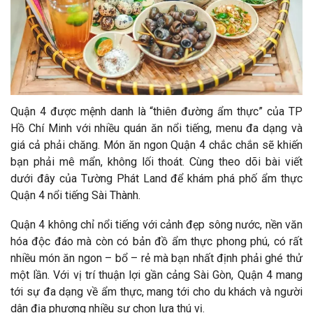
Quận 4 được mệnh danh là “thiên đường ẩm thực” của TP
Hồ Chí Minh với nhiều quán ăn nổi tiếng, menu đa dạng và
giá cả phải chăng. Món ăn ngon Quận 4 chắc chắn sẽ khiến
bạn phải mê mẩn, không lối thoát. Cùng theo dõi bài viết
dưới đây của Tường Phát Land để khám phá phố ẩm thực
Quận 4 nổi tiếng Sài Thành.
Quận 4 không chỉ nổi tiếng với cảnh đẹp sông nước, nền văn
hóa độc đáo mà còn có bản đồ ẩm thực phong phú, có rất
nhiều món ăn ngon – bổ – rẻ mà bạn nhất định phải ghé thử
một lần. Với vị trí thuận lợi gần cảng Sài Gòn, Quận 4 mang
tới sự đa dạng về ẩm thực, mang tới cho du khách và người
dân địa phương nhiều sự chọn lựa thú vị.