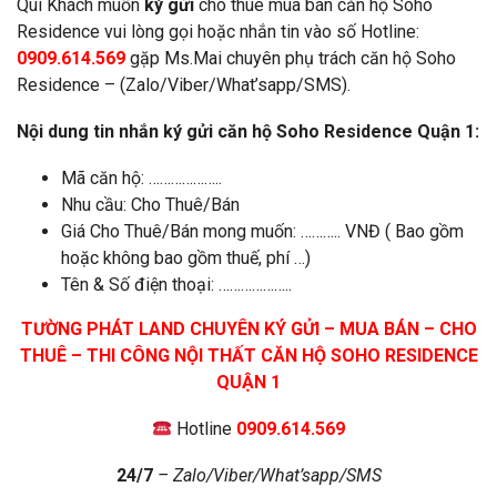
Quí Khách muốn
ký gửi
cho thuê mua bán căn hộ Soho
Residence vui lòng gọi hoặc nhắn tin vào số Hotline:
0909.614.569
gặp Ms.Mai chuyên phụ trách căn hộ Soho
Residence – (Zalo/Viber/What’sapp/SMS).
Nội dung tin nhắn ký gửi căn hộ Soho Residence Quận 1:
Mã căn hộ: ………………..
Nhu cầu: Cho Thuê/Bán
Giá Cho Thuê/Bán mong muốn: ……….. VNĐ ( Bao gồm
hoặc không bao gồm thuế, phí …)
Tên & Số điện thoại: ………………..
TƯỜNG PHÁT LAND CHUYÊN KÝ GỬI – MUA BÁN – CHO
THUÊ – THI CÔNG NỘI THẤT CĂN HỘ SOHO RESIDENCE
QUẬN 1
Hotline
0909.614.569
24/7
– Zalo/Viber/What’sapp/SMS