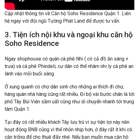
Cập nhật thông tin về Căn hộ Soho Residence Quận 1. Liên
hệ ngay với đội ngũ Tường Phát Land để được tư vấn.
3. Tiện ích nội khu và ngoại khu căn hộ
Soho Residence
Ngay shophouse có quán cà phê Nhi ( có cả đồ ăn sáng +
trưa) và cà phê Phindeli, cư dân có thể nhâm nhi ly cà phê an
lành vào mỗi buổi sáng.
Ở xung quanh có chợ dân sinh cho những ai thích đi chợ,
hàng quán nhà hàng cũng rất nhiều. Đi bộ vài bước chân là tới
phố Tây Bùi Viện sầm uất cũng như di chuyển nhanh tới trung
tâm Quận 1.
Tại đây có rất nhiều khách Tây lưu trú vì sự tiện lợi này nên
hoạt động BNB cũng vì thế nhộn nhịp hơn, ở đây rất ít khi có
căn trống để cho thuê đấy nhé. Nếu bạn muốn mua căn hộ