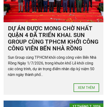
DỰ ÁN ĐƯỢC MONG CHỜ NHẤT
QUẬN 4 ĐÃ TRIỂN KHAI. SUN
GROUP CÙNG TPHCM KHỞI CÔNG
CÔNG VIÊN BẾN NHÀ RỒNG
Sun Group cùng TPHCM khởi công công viên Bến Nhà
Rồng Ngày 1/7/2026, trong khuôn khổ Lễ khởi công
các công trình, dự án trọng điểm nhân dịp kỷ niệm 50
năm ngày thành phố...
XEM THÊM
17 THÁNG 7, 2026