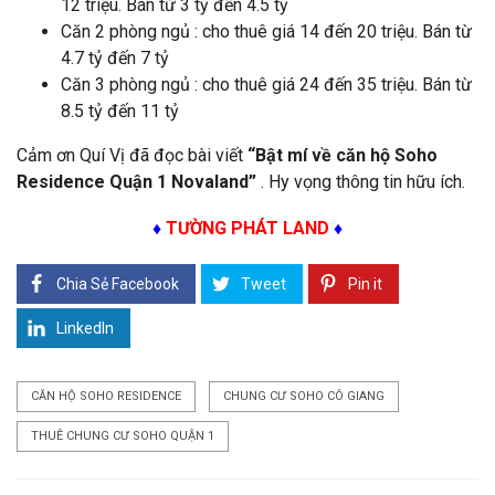
12 triệu. Bán từ 3 tỷ đến 4.5 tỷ
Căn 2 phòng ngủ : cho thuê giá 14 đến 20 triệu. Bán từ
4.7 tỷ đến 7 tỷ
Căn 3 phòng ngủ : cho thuê giá 24 đến 35 triệu. Bán từ
8.5 tỷ đến 11 tỷ
Cảm ơn Quí Vị đã đọc bài viết
“Bật mí về căn hộ Soho
Residence Quận 1 Novaland”
. Hy vọng thông tin hữu ích.
♦
TƯỜNG PHÁT LAND
♦
Chia Sẻ Facebook
Tweet
Pin it
LinkedIn
CĂN HỘ SOHO RESIDENCE
CHUNG CƯ SOHO CÔ GIANG
THUÊ CHUNG CƯ SOHO QUẬN 1