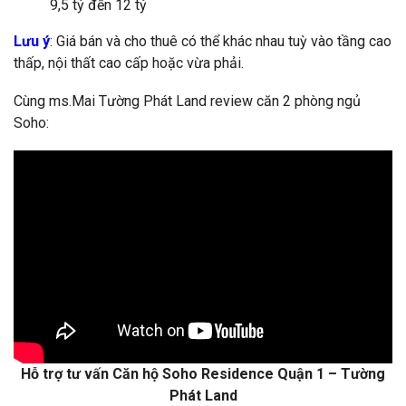
9,5 tỷ đến 12 tỷ
Lưu ý
: Giá bán và cho thuê có thể khác nhau tuỳ vào tầng cao
thấp, nội thất cao cấp hoặc vừa phải.
Cùng ms.Mai Tường Phát Land review căn 2 phòng ngủ
Soho:
Hỗ trợ tư vấn Căn hộ Soho Residence Quận 1 – Tường
Phát Land