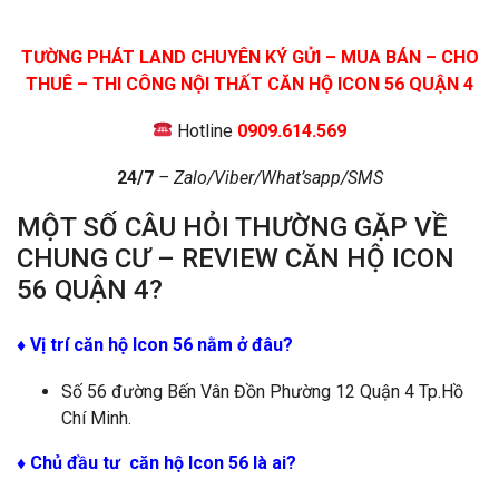
TƯỜNG PHÁT LAND CHUYÊN KÝ GỬI – MUA BÁN – CHO
THUÊ – THI CÔNG NỘI THẤT CĂN HỘ ICON 56 QUẬN 4
Hotline
0909.614.569
24/7
– Zalo/Viber/What’sapp/SMS
MỘT SỐ CÂU HỎI THƯỜNG GẶP VỀ
CHUNG CƯ – REVIEW CĂN HỘ ICON
56 QUẬN 4?
♦ Vị trí căn hộ Icon 56 nằm ở đâu?
Số 56 đường Bến Vân Đồn Phường 12 Quận 4 Tp.Hồ
Chí Minh.
♦
Chủ đầu tư căn hộ Icon 56 là ai?