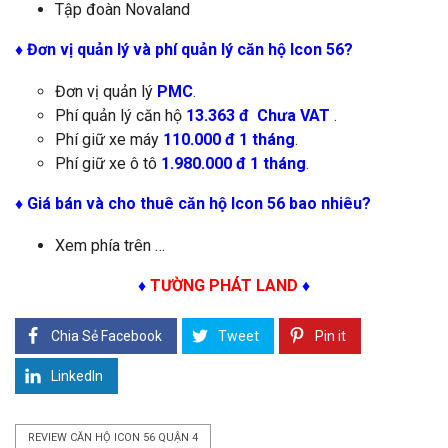
Tập đoàn Novaland
♦
Đơn vị quản lý và phí quản lý căn hộ
Icon 56
?
Đơn vị quản lý
PMC
.
Phí quản lý căn hộ
13.363 đ Chưa VAT
.
Phí giữ xe máy
110.000 đ 1 tháng
.
Phí giữ xe ô tô
1.980.000 đ 1 tháng
.
♦ Giá bán và cho thuê căn hộ Icon 56 bao nhiêu?
Xem phía trên …
♦
TƯỜNG PHÁT LAND
♦
Chia Sẻ Facebook
Tweet
Pin it
LinkedIn
REVIEW CĂN HỘ ICON 56 QUẬN 4